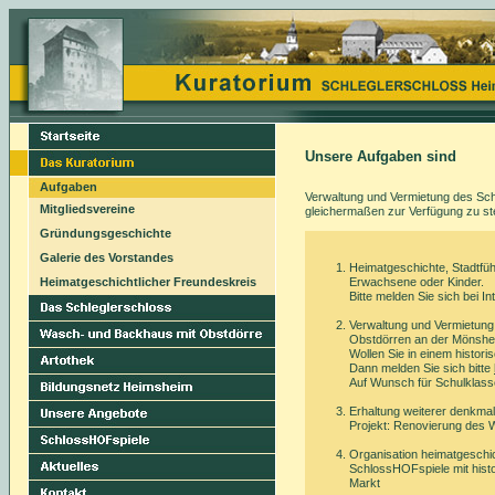
Unsere Aufgaben sind
Aufgaben
Verwaltung und Vermietung des Sch
Mitgliedsvereine
gleichermaßen zur Verfügung zu ste
Gründungsgeschichte
Galerie des Vorstandes
Heimatgeschichte, Stadtfü
Heimatgeschichtlicher Freundeskreis
Erwachsene oder Kinder.
Bitte melden Sie sich bei I
Verwaltung und Vermietun
Obstdörren an der Mönshe
Wollen Sie in einem histor
Dann melden Sie sich bitte
Auf Wunsch für Schulklas
Erhaltung weiterer denkma
Projekt: Renovierung des
Organisation heimatgeschic
SchlossHOFspiele mit histo
Markt