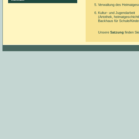
Verwaltung des Heimatgesc
Kultur- und Jugendarbeit
(Artothek, heimatgeschicht
Backhaus für Schule/Kinder
Unsere
Satzung
finden Si