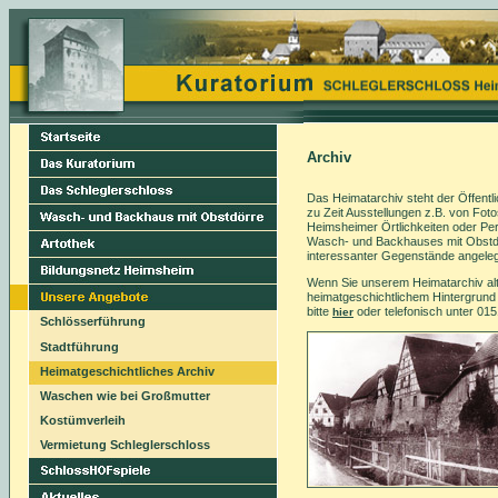
Archiv
Das Heimatarchiv steht der Öffentli
zu Zeit Ausstellungen z.B. von Fot
Heimsheimer Örtlichkeiten oder Pe
Wasch- und Backhauses mit Obstd
interessanter Gegenstände angeleg
Wenn Sie unserem Heimatarchiv alte
heimatgeschichtlichem Hintergrund 
bitte
oder telefonisch unter 01
hier
Schlösserführung
Stadtführung
Heimatgeschichtliches Archiv
Waschen wie bei Großmutter
Kostümverleih
Vermietung Schleglerschloss